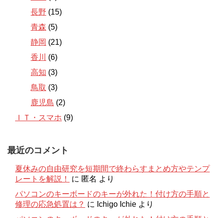
長野
(15)
青森
(5)
静岡
(21)
香川
(6)
高知
(3)
鳥取
(3)
鹿児島
(2)
ＩＴ・スマホ
(9)
最近のコメント
夏休みの自由研究を短期間で終わらすまとめ方やテンプ
レートを解説！
に
匿名
より
パソコンのキーボードのキーが外れた！付け方の手順と
修理の応急処置は？
に
Ichigo Ichie
より