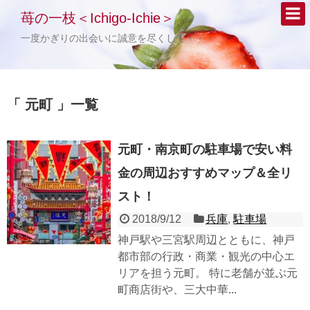
苺の一枝＜Ichigo-Ichie＞
一度かぎりの出会いに誠意を尽くして・・・
「 元町 」一覧
元町・南京町の駐車場で安い料
金の周辺おすすめマップ＆全リ
スト！
2018/9/12
兵庫
,
駐車場
神戸駅や三宮駅周辺とともに、神戸
都市部の行政・商業・観光の中心エ
リアを担う元町。 特に老舗が並ぶ元
町商店街や、三大中華...