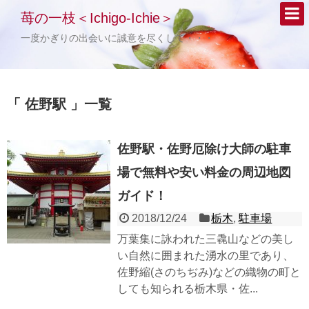
苺の一枝＜Ichigo-Ichie＞
一度かぎりの出会いに誠意を尽くして・・・
「 佐野駅 」一覧
佐野駅・佐野厄除け大師の駐車
場で無料や安い料金の周辺地図
ガイド！
2018/12/24
栃木
,
駐車場
万葉集に詠われた三毳山などの美し
い自然に囲まれた湧水の里であり、
佐野縮(さのちぢみ)などの織物の町と
しても知られる栃木県・佐...