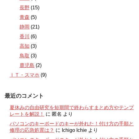
長野
(15)
青森
(5)
静岡
(21)
香川
(6)
高知
(3)
鳥取
(3)
鹿児島
(2)
ＩＴ・スマホ
(9)
最近のコメント
夏休みの自由研究を短期間で終わらすまとめ方やテンプ
レートを解説！
に
匿名
より
パソコンのキーボードのキーが外れた！付け方の手順と
修理の応急処置は？
に
Ichigo Ichie
より