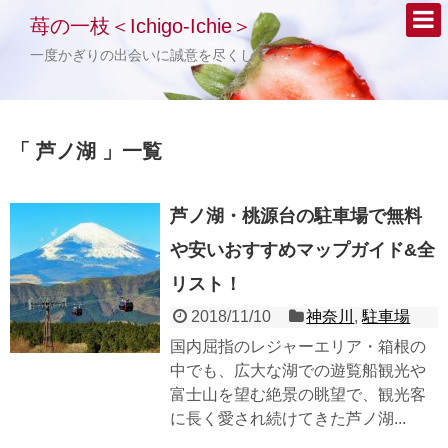
苺の一枝＜Ichigo-Ichie＞
一度かぎりの出会いに誠意を尽くして・・・
「 芦ノ湖 」一覧
芦ノ湖・桃源台の駐車場で無料
や安いおすすめマップガイド&全
リスト！
2018/11/10
神奈川
,
駐車場
国内屈指のレジャーエリア・箱根の
中でも、広大な湖での遊覧船観光や
富士山を望む絶景の眺望で、観光客
に長く愛され続けてきた芦ノ湖...