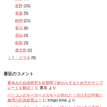
長野
(15)
青森
(5)
静岡
(21)
香川
(6)
高知
(3)
鳥取
(3)
鹿児島
(2)
ＩＴ・スマホ
(9)
最近のコメント
夏休みの自由研究を短期間で終わらすまとめ方やテンプ
レートを解説！
に
匿名
より
パソコンのキーボードのキーが外れた！付け方の手順と
修理の応急処置は？
に
Ichigo Ichie
より