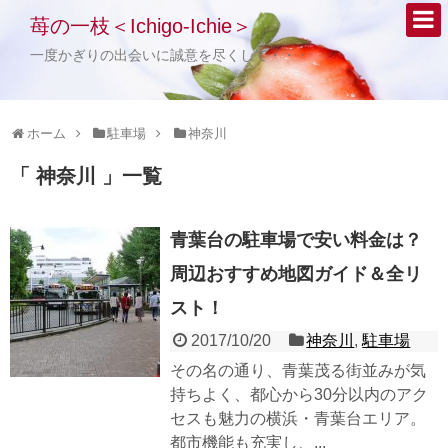
苺の一枝＜Ichigo-Ichie＞
一度かぎりの出会いに誠意を尽くして・・・
ホーム
駐車場
神奈川
「 神奈川 」一覧
青葉台の駐車場で安い料金は？
周辺おすすめ地図ガイド＆全リ
スト！
2017/10/20
神奈川
,
駐車場
その名の通り、青葉茂る街並みが気
持ちよく、都心から30分以内のアク
セスも魅力の横浜・青葉台エリア。
都市機能も充実し、...