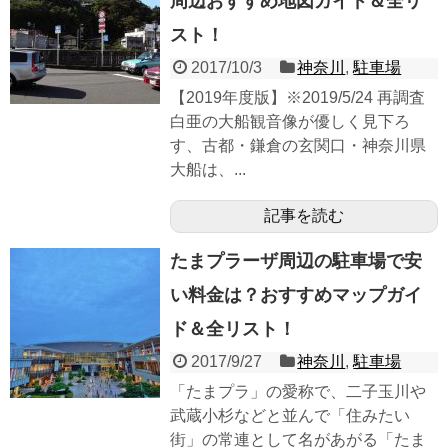
周辺おすすめ地図ガイド＆全リ
スト！
2017/10/3
神奈川
,
駐車場
【2019年度版】※2019/5/24 再調査
白亜の大船観音像が優しく見下ろ
す、古都・鎌倉の玄関口・神奈川県
大船は、...
記事を読む
たまプラーザ周辺の駐車場で安
い料金は？おすすめマップガイ
ド＆全リスト！
2017/9/27
神奈川
,
駐車場
「たまプラ」の愛称で、二子玉川や
武蔵小杉などと並んで「住みたい
街」の常連として名があがる「たま