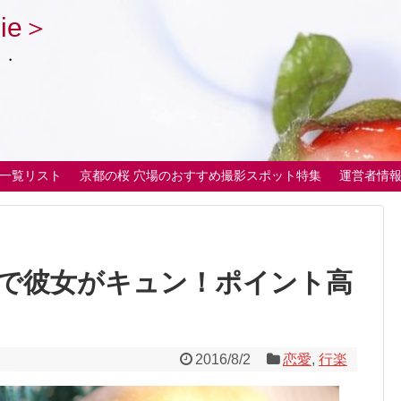
ie＞
・・
一覧リスト
京都の桜 穴場のおすすめ撮影スポット特集
運営者情
で彼女がキュン！ポイント高
2016/8/2
恋愛
,
行楽