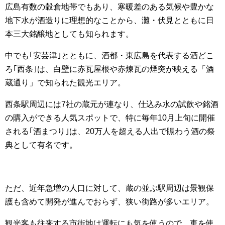
広島有数の穀倉地帯でもあり、寒暖差のある気候や豊かな
地下水が酒造りに理想的なことから、灘・伏見とともに日
本三大銘醸地としても知られます。
中でも｢安芸津｣とともに、酒都・東広島を代表する酒どこ
ろ｢西条｣は、白壁に赤瓦屋根や赤煉瓦の煙突が映える「酒
蔵通り」で知られた観光エリア。
西条駅周辺には7社の蔵元が連なり、仕込み水の試飲や銘酒
の購入ができる人気スポットで、特に毎年10月上旬に開催
される｢酒まつり｣は、20万人を超える人出で賑わう酒の祭
典として有名です。
ただ、近年急増の人口に対して、蔵の並ぶ駅周辺は景観保
護も含めて開発が進んでおらず、狭い街路が多いエリア。
観光客も往来する市街地は運転にも気を使うので、車を使