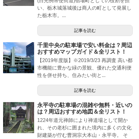
(日光例幣使街道)宿場町としての役割を担
い、栃木城落城後は商人の町として発展し
た栃木市。...
記事を読む
千里中央の駐車場で安い料金は？周辺
おすすめマップガイド＆全リスト！
【2019年度版】※2019/3/23 再調査 高い都
市機能に豊かな緑の景観、優れた交通利便
性を併せ持ち、住みたい街と...
記事を読む
永平寺の駐車場の混雑や無料・近いの
は？周辺おすすめ地図＆全リスト！
1224年道元禅師により禅道場として開か
れ、その老杉に囲まれた境内に多くの文化
財建築が佇む曹洞宗大本山・永平寺。 そ