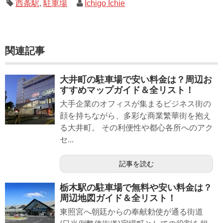
西条駅
,
駐車場
Ichigo Ichie
関連記事
大井町の駐車場で安い料金は？周辺お
すすめマップガイド＆全リスト！
大手企業のオフィスが集まるビジネス街の
顔を持ちながら、多彩な商業繁華街を抱え
る大井町。 その利便性や都心各所へのアク
セ...
記事を読む
栃木駅の駐車場で無料や安い料金は？
周辺地図ガイド＆全リスト！
東照宮へ朝廷からの奉献勅使が通る街道