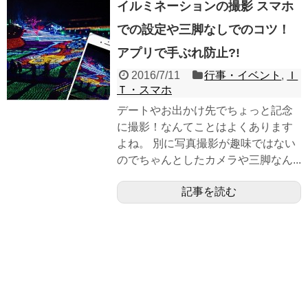
イルミネーションの撮影 スマホ
での設定や三脚なしでのコツ！
アプリで手ぶれ防止?!
2016/7/11
行事・イベント
,
Ｉ
Ｔ・スマホ
デートやお出かけ先でちょっと記念
に撮影！なんてことはよくあります
よね。 別に写真撮影が趣味ではない
のでちゃんとしたカメラや三脚なん...
記事を読む