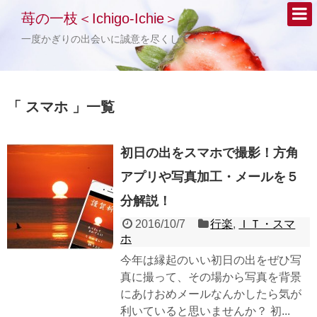
苺の一枝＜Ichigo-Ichie＞
一度かぎりの出会いに誠意を尽くして・・・
「 スマホ 」一覧
初日の出をスマホで撮影！方角
アプリや写真加工・メールを５
分解説！
2016/10/7
行楽
,
ＩＴ・スマ
ホ
今年は縁起のいい初日の出をぜひ写
真に撮って、その場から写真を背景
にあけおめメールなんかしたら気が
利いていると思いませんか？ 初...