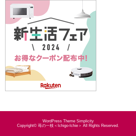
WordPress Theme
Simplicity
Copyright©
苺の一枝＜Ichigo-Ichie＞
All Rights Reserved.