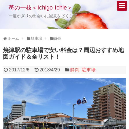
苺の一枝＜Ichigo-Ichie＞
一度かぎりの出会いに誠意を尽くして・・・
ホーム
駐車場
静岡
焼津駅の駐車場で安い料金は？周辺おすすめ地
図ガイド＆全リスト！
2017/12/6
2018/4/29
静岡
,
駐車場