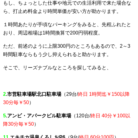
もし、ちょっとした仕事や地元での生活利用で来た場合な
ら、打止め料金より時間単価が安い方が助かります。
１時間あたりが手頃なパーキングをみると、先程ふれたと
おり、周辺相場は1時間換算で200円弱程度。
ただ、前述のように上限300円のところもあるので、2～3
時間駐車ならもう少し抑えられると助かります。
そこで、リーズナブルなところを探してみると、
2
.市営駐車場駅北口駐車場
（29台/
終日 1時間迄￥150以降
30分毎￥50
）
5
.アンビ・アパークビル駐車場
（120台/
終日 40分￥100以
降30分毎￥50
）
11
.エキチカ温泉くろしおP6
（9台/
終日 60分100円
）