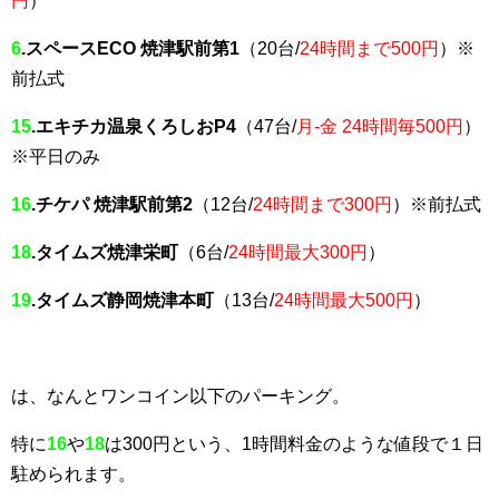
円
）
6
.スペースECO 焼津駅前第1
（20台/
24時間まで500円
）※
前払式
15
.エキチカ温泉くろしおP4
（47台/
月-金 24時間毎500円
）
※平日のみ
16
.チケパ 焼津駅前第2
（12台/
24時間まで300円
）※前払式
18
.タイムズ焼津栄町
（6台/
24時間最大300円
）
19
.タイムズ静岡焼津本町
（13台/
24時間最大500円
）
は、なんとワンコイン以下のパーキング。
特に
16
や
18
は300円という、1時間料金のような値段で１日
駐められます。