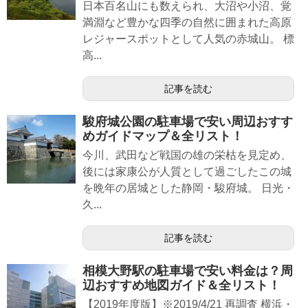
日本百名山にも数えられ、大沼や小沼、覚
満淵など豊かな四季の自然に囲まれた高原
レジャースポットとして人気の赤城山。 標
高...
記事を読む
駿府城公園の駐車場で安い周辺おすす
めガイドマップ＆全リスト！
今川、武田など戦国の雄の栄枯を見定め、
後には家康公が人質として過ごしたこの城
を晩年の居城とした静岡・駿府城。 日光・
久...
記事を読む
相模大野駅の駐車場で安い料金は？周
辺おすすめ地図ガイド＆全リスト！
【2019年度版】※2019/4/21 再調査 横浜・