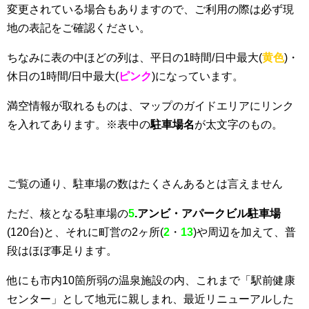
変更されている場合もありますので、ご利用の際は必ず現
地の表記をご確認ください。
ちなみに表の中ほどの列は、平日の1時間/日中最大(
黄色
)・
休日の1時間/日中最大(
ピンク
)になっています。
満空情報が取れるものは、マップのガイドエリアにリンク
を入れてあります。※表中の
駐車場名
が太文字のもの。
ご覧の通り、駐車場の数はたくさんあるとは言えません
ただ、核となる駐車場の
5
.アンビ・アパークビル駐車場
(120台)と、それに町営の2ヶ所(
2
・
13
)や周辺を加えて、普
段はほぼ事足ります。
他にも市内10箇所弱の温泉施設の内、これまで「駅前健康
センター」として地元に親しまれ、最近リニューアルした