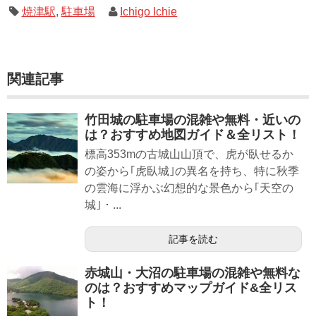
焼津駅
,
駐車場
Ichigo Ichie
関連記事
竹田城の駐車場の混雑や無料・近いの
は？おすすめ地図ガイド＆全リスト！
標高353mの古城山山頂で、虎が臥せるか
の姿から｢虎臥城｣の異名を持ち、特に秋季
の雲海に浮かぶ幻想的な景色から｢天空の
城｣・...
記事を読む
赤城山・大沼の駐車場の混雑や無料な
のは？おすすめマップガイド&全リス
ト！