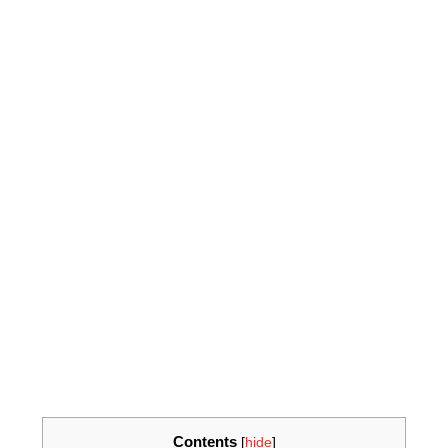
Contents
[
hide
]