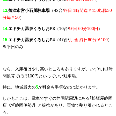
13
.焼津市営小石川駐車場
（42台/
終日 1時間迄￥150以降30
分毎￥50
）
14
.エキチカ温泉くろしおP3
（10台/
終日 60分100円
）
15
.エキチカ温泉くろしおP4
（47台/
月-金 終日60分￥100
）
※平日のみ
なら、入庫後は少し高いところもありますが、いずれも1時
間換算でほぼ100円といっていい駐車場。
特に、地域最大の
5
が料金も手頃なのは助かります。
しかもここは、電車ですぐの静岡駅周辺にある｢松坂屋静岡
店｣や｢静岡伊勢丹｣と提携があり、買物で割り引かれるとこ
ろ。