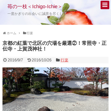
苺の一枝＜Ichigo-Ichie＞
一度かぎりの出会いに誠意を尽くして・・・
ホーム
行楽
京都の紅葉で北区の穴場を厳選②！常照寺・正
伝寺・上賀茂神社！
2016/9/7
2016/10/26
行楽