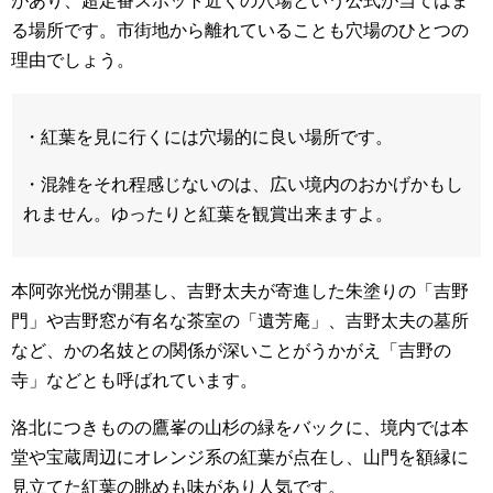
があり、超定番スポット近くの穴場という公式が当てはま
る場所です。市街地から離れていることも穴場のひとつの
理由でしょう。
・紅葉を見に行くには穴場的に良い場所です。
・混雑をそれ程感じないのは、広い境内のおかげかもし
れません。ゆったりと紅葉を観賞出来ますよ。
本阿弥光悦が開基し、吉野太夫が寄進した朱塗りの「吉野
門」や吉野窓が有名な茶室の「遺芳庵」、吉野太夫の墓所
など、かの名妓との関係が深いことがうかがえ「吉野の
寺」などとも呼ばれています。
洛北につきものの鷹峯の山杉の緑をバックに、境内では本
堂や宝蔵周辺にオレンジ系の紅葉が点在し、山門を額縁に
見立てた紅葉の眺めも味があり人気です。