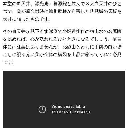
本堂の血天井。源光庵・養源院と並んで３大血天井のひと
つで、関が原合戦時に徳川武将が自害した伏見城の床板を
天井に張ったものです。
その血天井が見下ろす縁側で小堀遠州作の枯山水の名庭園
を眺めれば、心が洗われるひとときになるでしょう。庭自
体には紅葉はありませんが、比叡山とともに手前の白い塀
ごしに覗く赤い葉が全体の構図を上品に彩ってくれて必見
です。