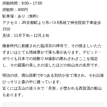
拝観時間：9:00～17:00
拝観料：400円
駐車場：あり（無料）
アクセス：JR京都駅より市バス9系統で神光院前下車徒歩
15分
見頃：11月下旬～12月上旬
鎌倉時代に創建された臨済宗の禅寺で、その慎ましいたた
ずまいはとても情緒豊かで落ち着があります。デビッド・
ボウイも日本での焼酎ＣＭ撮影の際わざわざここを指定
し、その庭園の美しさの涙したほどの枯山水の名所です。
明治の頃、廃仏毀釈で6つある別坊が全て壊され、それ以後
ひっそりと森の中に建っています。
近くには五山の送り火で「舟形」が焚かれる西賀茂の船山
もあります。