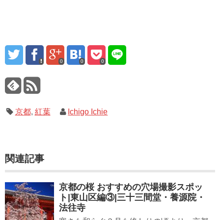
0
0
0
京都
,
紅葉
Ichigo Ichie
関連記事
京都の桜 おすすめの穴場撮影スポッ
ト|東山区編③|三十三間堂・養源院・
法往寺