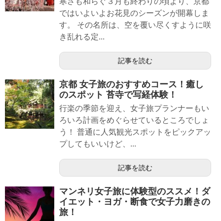
寒さも和らぐ３月も終わりの頃より、京都
ではいよいよお花見のシーズンが開幕しま
す。 その名所は、空を覆い尽くすように咲
き乱れる定...
記事を読む
京都 女子旅のおすすめコース！癒し
のスポット 苔寺で写経体験！
行楽の季節を迎え、女子旅プランナーもい
ろいろ計画をめぐらせているところでしょ
う！ 普通に人気観光スポットをピックアッ
プしてもいいけど、...
記事を読む
マンネリ女子旅に体験型のススメ！ダ
イエット・ヨガ・断食で女子力磨きの
旅！