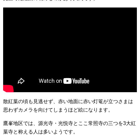
散紅葉の頃も見逃せず、赤い地面に赤い灯篭が立つさまは
思わずカメラを向けてしまうほど絵になります。
鷹峯地区では、源光寺・光悦寺とここ常照寺の三つを3大紅
葉寺と称える人は多いようです。