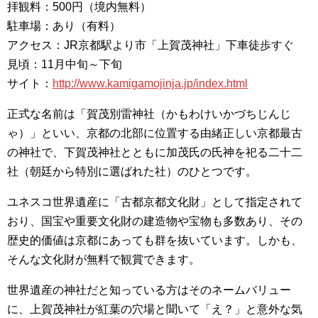
拝観料：500円（境内無料）
駐車場：あり（有料）
アクセス：JR京都駅より市「上賀茂神社」下車徒歩すぐ
見頃：11月中旬～下旬
サイト：
http://www.kamigamojinja.jp/index.html
正式な名前は「賀茂別雷神社（かもわけいかづちじんじ
ゃ）」といい、京都の北部に位置する由緒正しい京都最古
の神社で、下賀茂神社とともに加茂氏の氏神を祀る二十二
社（朝廷から特別に選ばれた社）のひとつです。
ユネスコ世界遺産に「古都京都文化財」として指定されて
おり、国宝や重要文化財の建造物や宝物も多数あり、その
歴史的価値は京都にあっても群を抜いています。しかも、
そんな文化財が無料で観賞できます。
世界遺産の神社だと知っている方はそのネームバリュー
に、上賀茂神社が紅葉の穴場と聞いて「え？」と意外な気