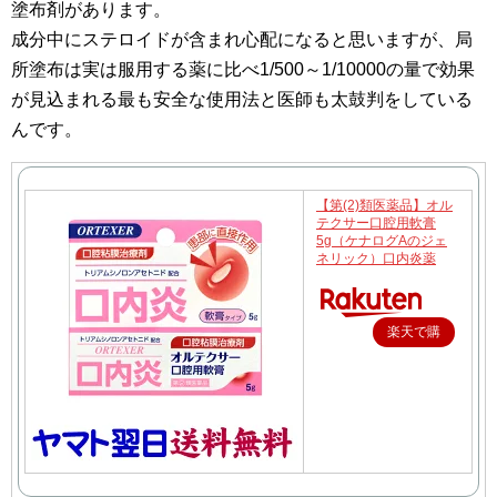
塗布剤があります。
成分中にステロイドが含まれ心配になると思いますが、局
所塗布は実は服用する薬に比べ1/500～1/10000の量で効果
が見込まれる最も安全な使用法と医師も太鼓判をしている
んです。
【第(2)類医薬品】オル
テクサー口腔用軟膏
5g（ケナログAのジェ
ネリック）口内炎薬
楽天で購
入