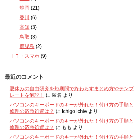
静岡
(21)
香川
(6)
高知
(3)
鳥取
(3)
鹿児島
(2)
ＩＴ・スマホ
(9)
最近のコメント
夏休みの自由研究を短期間で終わらすまとめ方やテンプ
レートを解説！
に
匿名
より
パソコンのキーボードのキーが外れた！付け方の手順と
修理の応急処置は？
に
Ichigo Ichie
より
パソコンのキーボードのキーが外れた！付け方の手順と
修理の応急処置は？
に
もも
より
パソコンのキーボードのキーが外れた！付け方の手順と