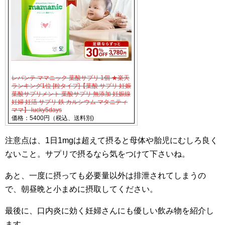
レバンテ ママニック 葉酸サプリ 1個 ★楽天
ランキング1位 [粒タイプ]【葉酸 サプリ 妊娠
葉酸サプリメント 葉酸サプリ 無添加 妊娠線
妊婦 妊活 サプリ 鉄 カルシウム マタニティ
ママ】 lucky5days
価格：5400円（税込、送料別)
注意点は、1日1mgは超えて摂ると母体や胎児にむしろ良く
ないこと。サプリで摂るなら気をつけて下さいね。
あと、一度に摂っても必要量以外は排泄されてしまうの
で、朝昼晩と小まめに摂取してください。
最後に、口内炎に効く妊婦さんにも優しい飲み物を紹介し
ます。