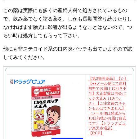
この薬は実際にも多くの産婦人科で処方されているもの
で、飲み薬でなく塗る薬を、しかも長期間塗り続けたりし
なければまず胎児に影響が出るようなことはないので、つ
らい時は処方してもらって下さい。
他にも非ステロイド系の口内炎パッチも出ていますので試
してみてください。
【第3類医薬品】【☆】
【●●メール便にて送料
無料でお届け 代引き不
可】大正製薬口内炎パ
ッチ大正A（10パッ
チ）【ご注文後のキャ
ンセルはできません】
（メール便は発送から
10日前後がお届け目安
です）【ドラッグピュ
ア楽天市場店】
【RCP】