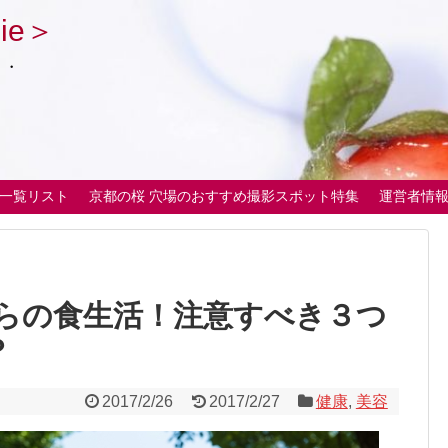
ie＞
・・
一覧リスト
京都の桜 穴場のおすすめ撮影スポット特集
運営者情
らの食生活！注意すべき３つ
？
2017/2/26
2017/2/27
健康
,
美容