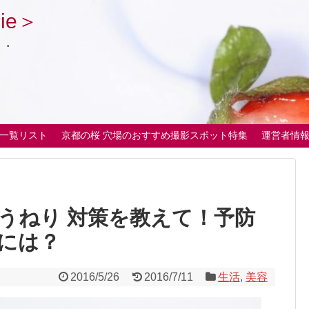
ie＞
・・
一覧リスト
京都の桜 穴場のおすすめ撮影スポット特集
運営者情
うねり 対策を教えて！予防
には？
2016/5/26
2016/7/11
生活
,
美容