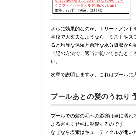
タオル 吸水タオル ふわふわ 柔らかい マイ
クロファイバータオル 髪 吸水 carari】
価格：777円（税込、送料別)
さらに効果的なのが、トリートメント
学校で大丈夫なようなら、ミストやス
ると均等な保湿と余計な水分吸収から
上記の方法で、適当に乾いてきたとこ
い。
次章で説明しますが、これはプールに
プールあとの髪のうねり 
プールでの髪の毛への影響は単に濡れ
よる害もくせ毛に影響するのです。
なぜなら塩素はキューティクルが開い