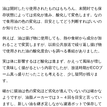
油は開封したり使用されたものはもちろん、未開封でも保
存状態によっては劣化が進み、酸化して変色します。なの
で食用油の色の変化は、目安としてどう判断すればいいの
か知りたいところ。
例えば、油は揚げ物に使用しても、熱や食材から成分が加
わることで変質しますが、以前公共放送で繰り返し揚げ物
で使用された油の酸化度合いを調べる番組がありました。
実は体に影響するほど酸化は進まず、かえって風味が増し
て美味しく揚がるという内容でしたが、放送時期がECOブ
ーム真っ盛りだったことも考えると、少し疑問が残りま
す。
確かに揚油は色の変化ほど劣化が進んでいないのは確かな
ようですが、油脂メーカーでは３～４回を目安と言ってい
ますし、新しい油を継ぎ足しながら濾過ポットで保存して