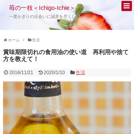
苺の一枝＜Ichigo-Ichie＞
一度かぎりの出会いに誠意を尽くして・・・
ホーム
生活
賞味期限切れの食用油の使い道 再利用や捨て
方を教えて！
2016/11/21
2020/1/10
生活