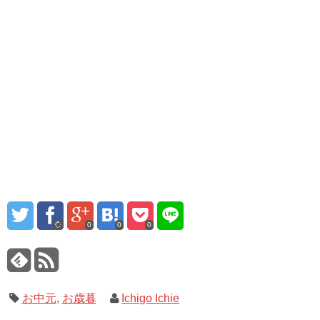
0
0
0
お中元
,
お歳暮
Ichigo Ichie