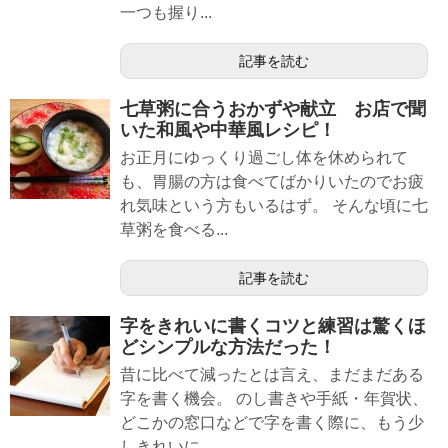
一つも握り...
記事を読む
七草粥に合うおかずや献立 お店で聞
いた和風や中華風レシピ！
お正月にゆっくり過ごし体を休められて
も、胃腸の方は食べてばかりいたのでお疲
れ気味という方もいるはず。 そんな頃に七
草粥を食べる...
記事を読む
字をきれいに書くコツと練習は驚くほ
どシンプルな方法だった！
昔に比べて減ったとは言え、まだまだある
字を書く機会。 のし書きや手紙・年賀状、
どこかの窓口などで字を書く際に、もう少
しきれいに...