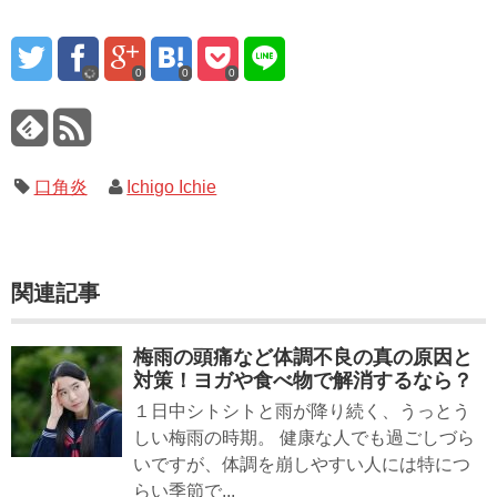
0
0
0
口角炎
Ichigo Ichie
関連記事
梅雨の頭痛など体調不良の真の原因と
対策！ヨガや食べ物で解消するなら？
１日中シトシトと雨が降り続く、うっとう
しい梅雨の時期。 健康な人でも過ごしづら
いですが、体調を崩しやすい人には特につ
らい季節で...