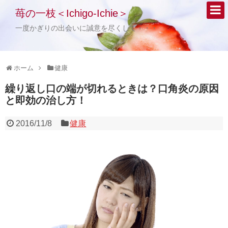
苺の一枝＜Ichigo-Ichie＞
一度かぎりの出会いに誠意を尽くして・・・
ホーム
健康
繰り返し口の端が切れるときは？口角炎の原因
と即効の治し方！
2016/11/8
健康