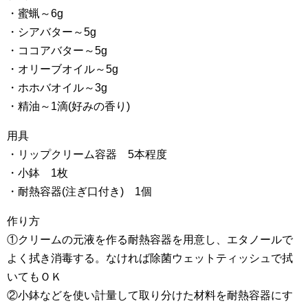
・蜜蝋～6g
・シアバター～5g
・ココアバター～5g
・オリーブオイル～5g
・ホホバオイル～3g
・精油～1滴(好みの香り)
用具
・リップクリーム容器 5本程度
・小鉢 1枚
・耐熱容器(注ぎ口付き) 1個
作り方
①クリームの元液を作る耐熱容器を用意し、エタノールで
よく拭き消毒する。なければ除菌ウェットティッシュで拭
いてもＯＫ
②小鉢などを使い計量して取り分けた材料を耐熱容器にす