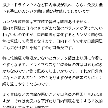
減少・ドライマウスなど口内環境が乱れ、さらに免疫力低
下も手伝いカンジタ菌(真菌)が増殖してしまいます。
カンジタ菌自体は常在菌で普段は問題ありません。
腸内と同様に口内のさまざまな菌のバランスが保てれてい
ればいいのですが、口内環境が悪化するとカンジタ菌が異
常に繁殖して病因となります。口内もそうですが口腔周辺
にも広がり炎症を起こすのが口角炎です。
特に乾燥症で唾液が少ないとカンジタ菌はより肌に付着し
やすくなます。ドライマウスなど乾燥症の方は口唇も乾き
がちなのでつい舌で舐めてしまいがちです。それが口角炎
になった原因のひとつでもありますがその結果治りにくく
繰り返しやすくなるのです。
よく胃腸などの内臓が悪いことが口角炎の原因と言われま
すが、それは免疫力を下げたり口内環境を悪くする２次的
な要因とするのが正解です。