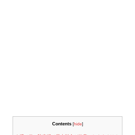
Contents
[
hide
]