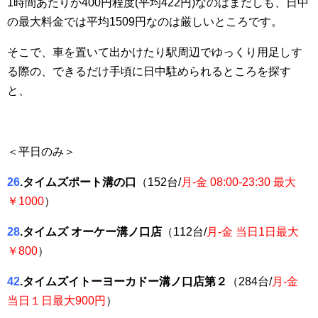
1時間あたりが400円程度(平均422円)なのはまだしも、日中
の最大料金では平均1509円なのは厳しいところです。
そこで、車を置いて出かけたり駅周辺でゆっくり用足しす
る際の、できるだけ手頃に日中駐められるところを探す
と、
＜平日のみ＞
26
.タイムズポート溝の口
（152台/
月-金 08:00-23:30 最大
￥1000
）
28
.タイムズ オーケー溝ノ口店
（112台/
月-金 当日1日最大
￥800
）
42
.タイムズイトーヨーカドー溝ノ口店第２
（284台/
月-金
当日１日最大900円
）