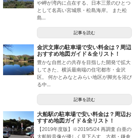
や岬が湾内に点在する、日本三景のひとつ
として名高い宮城県・松島海岸。 また松
島...
記事を読む
金沢文庫の駐車場で安い料金は？周辺
おすすめ地図ガイド＆全リスト！
豊かな自然との共存を目指した開発で拡大
してきた、横浜最南端の住宅都市・金沢
区。 何かとみなとみらい地区が脚光を浴び
る中...
記事を読む
大船駅の駐車場で安い料金は？周辺お
すすめ地図ガイド＆全リスト！
【2019年度版】※2019/5/24 再調査 白亜の
大船観音像が優しく見下ろす、古都・鎌倉