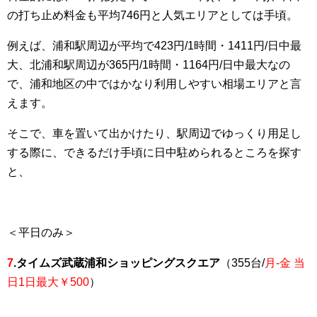
の打ち止め料金も平均746円と人気エリアとしては手頃。
例えば、浦和駅周辺が平均で423円/1時間・1411円/日中最
大、北浦和駅周辺が365円/1時間・1164円/日中最大なの
で、浦和地区の中ではかなり利用しやすい相場エリアと言
えます。
そこで、車を置いて出かけたり、駅周辺でゆっくり用足し
する際に、できるだけ手頃に日中駐められるところを探す
と、
＜平日のみ＞
7
.タイムズ武蔵浦和ショッピングスクエア
（355台/
月-金 当
日1日最大￥500
）