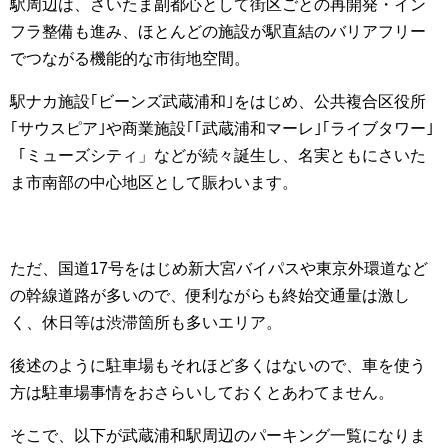
駅周辺は、さいたま副都心として街区ごとの再開発・イン
フラ整備も進み、ほとんどの施設が駅直結のバリアフリー
でつながる機能的な市街地空間。
駅ナカ施設｢ビーンズ武蔵浦和｣をはじめ、公共複合区役所
｢サウスピア｣や商業施設｢｢武蔵浦和マーレ｣｢ライブタワー｣
「ミューズシティ」などが続々誕生し、名実ともにさいた
ま市南部の中心地区として賑わいます。
ただ、国道17号をはじめ新大宮バイパスや東京外環道など
の幹線道路が多いので、便利ながらも終始交通量は激し
く、休日等は渋滞箇所も多いエリア。
後述のように駐車場もそれほど多くはないので、車を使う
方は駐車場事情をおさらいしておくとあわてません。
そこで、以下が武蔵浦和駅周辺のパーキング一覧になりま