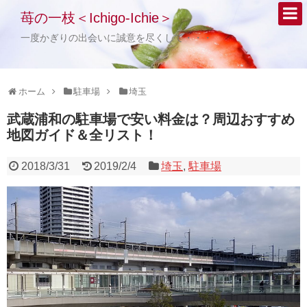
苺の一枝＜Ichigo-Ichie＞
一度かぎりの出会いに誠意を尽くして・・・
ホーム
駐車場
埼玉
武蔵浦和の駐車場で安い料金は？周辺おすすめ
地図ガイド＆全リスト！
2018/3/31
2019/2/4
埼玉
,
駐車場