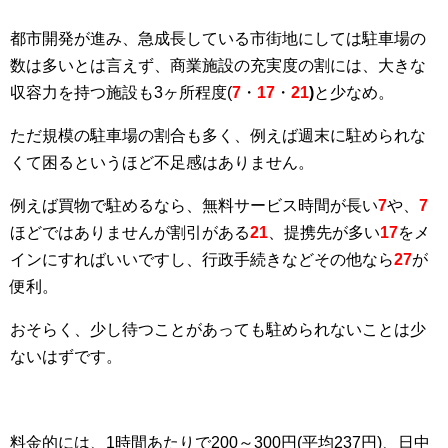
都市開発が進み、急成長している市街地にしては駐車場の
数は多いとは言えず、商業施設の充実度の割には、大きな
収容力を持つ施設も3ヶ所程度(
7
・
17
・
21
)
と少なめ。
ただ規模の駐車場の割合も多く、例えば週末に駐められな
くて困るというほど不足感はありません。
例えば買物で駐めるなら、無料サービス時間が長い
7
や、
7
ほどではありませんが割引がある
21
、提携先が多い
17
をメ
インにすればいいですし、行政手続きなどその他なら
27
が
便利。
おそらく、少し待つことがあっても駐められないことは少
ないはずです。
料金的には、1時間あたりで200～300円(平均237円)、日中