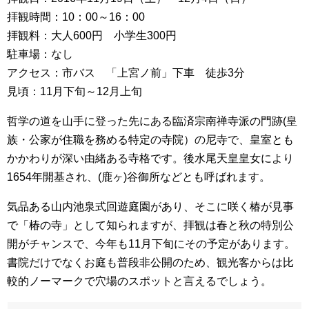
拝観時間：10：00～16：00
拝観料：大人600円 小学生300円
駐車場：なし
アクセス：市バス 「上宮ノ前」下車 徒歩3分
見頃：11月下旬～12月上旬
哲学の道を山手に登った先にある臨済宗南禅寺派の門跡(皇
族・公家が住職を務める特定の寺院）の尼寺で、皇室とも
かかわりが深い由緒ある寺格です。後水尾天皇皇女により
1654年開基され、(鹿ヶ)谷御所などとも呼ばれます。
気品ある山内池泉式回遊庭園があり、そこに咲く椿が見事
で「椿の寺」として知られますが、拝観は春と秋の特別公
開がチャンスで、今年も11月下旬にその予定があります。
書院だけでなくお庭も普段非公開のため、観光客からは比
較的ノーマークで穴場のスポットと言えるでしょう。