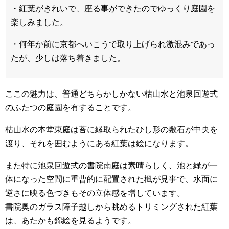
・紅葉がきれいで、座る事ができたのでゆっくり庭園を
楽しみました。
・何年か前に京都へいこうで取り上げられ激混みであっ
たが、少しは落ち着きました。
ここの魅力は、普通どちらかしかない枯山水と池泉回遊式
のふたつの庭園を有することです。
枯山水の本堂東庭は苔に縁取られたひし形の敷石が中央を
渡り、それを囲むようにある紅葉は絵になります。
また特に池泉回遊式の書院南庭は素晴らしく、池と緑が一
体になった空間に重曹的に配置された楓が見事で、水面に
逆さに映る色づきもその立体感を増しています。
書院奥のガラス障子越しから眺めるトリミングされた紅葉
は、あたかも錦絵を見るようです。