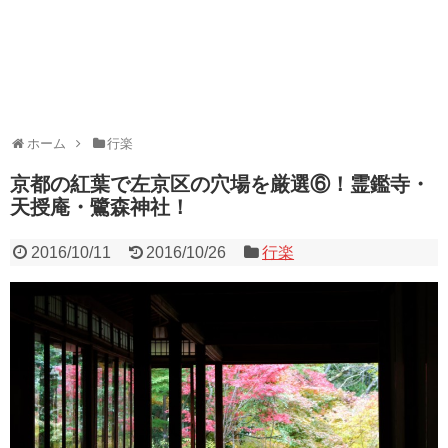
ホーム
行楽
京都の紅葉で左京区の穴場を厳選⑥！霊鑑寺・
天授庵・鷺森神社！
2016/10/11
2016/10/26
行楽