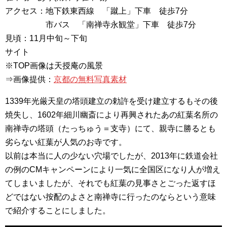
アクセス：地下鉄東西線 「蹴上」下車 徒歩7分
市バス 「南禅寺永観堂」下車 徒歩7分
見頃：11月中旬～下旬
サイト
※TOP画像は天授庵の風景
⇒画像提供：
京都の無料写真素材
1339年光厳天皇の塔頭建立の勅許を受け建立するもその後
焼失し、1602年細川幽斎により再興されたあの紅葉名所の
南禅寺の塔頭（たっちゅう＝支寺）にて、親寺に勝るとも
劣らない紅葉が人気のお寺です。
以前は本当に人の少ない穴場でしたが、2013年に鉄道会社
の例のCMキャンペーンにより一気に全国区になり人が増え
てしまいましたが、それでも紅葉の見事さとごった返すほ
どではない按配のよさと南禅寺に行ったのならという意味
で紹介することにしました。