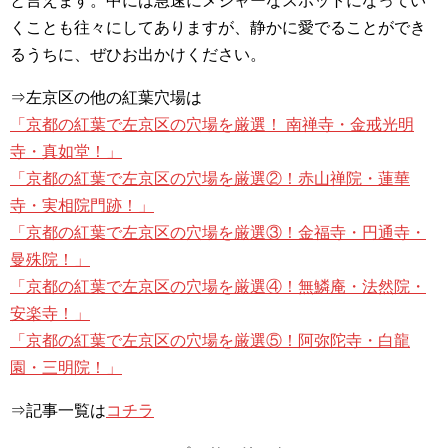
と言えます。中には急速にメジャーなスポットになってい
くことも往々にしてありますが、静かに愛でることができ
るうちに、ぜひお出かけください。
⇒左京区の他の紅葉穴場は
「京都の紅葉で左京区の穴場を厳選！ 南禅寺・金戒光明
寺・真如堂！」
「京都の紅葉で左京区の穴場を厳選②！赤山禅院・蓮華
寺・実相院門跡！」
「京都の紅葉で左京区の穴場を厳選③！金福寺・円通寺・
曼殊院！」
「京都の紅葉で左京区の穴場を厳選④！無鱗庵・法然院・
安楽寺！」
「京都の紅葉で左京区の穴場を厳選⑤！阿弥陀寺・白龍
園・三明院！」
⇒記事一覧は
コチラ