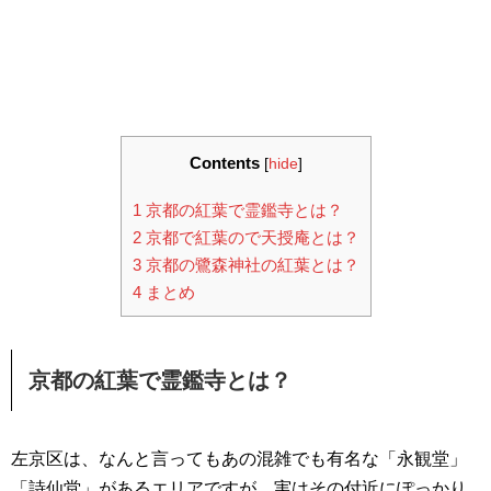
Contents
[
hide
]
1
京都の紅葉で霊鑑寺とは？
2
京都で紅葉ので天授庵とは？
3
京都の鷺森神社の紅葉とは？
4
まとめ
京都の紅葉で霊鑑寺とは？
左京区は、なんと言ってもあの混雑でも有名な「永観堂」
「詩仙堂」があるエリアですが、実はその付近にぽっかり