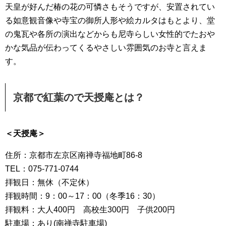
天皇が好んだ椿の花の可憐さもそうですが、安置されてい
る如意観音像や寺宝の御所人形や絵カルタはもとより、堂
の鬼瓦や各所の演出などからも尼寺らしい女性的でたおや
かな気品が伝わってくるやさしい雰囲気のお寺と言えま
す。
京都で紅葉ので天授庵とは？
＜天授庵＞
住所：京都市左京区南禅寺福地町86-8
TEL：075-771-0744
拝観日：無休（不定休）
拝観時間：9：00～17：00（冬季16：30）
拝観料：大人400円 高校生300円 子供200円
駐車場：あり(南禅寺駐車場)