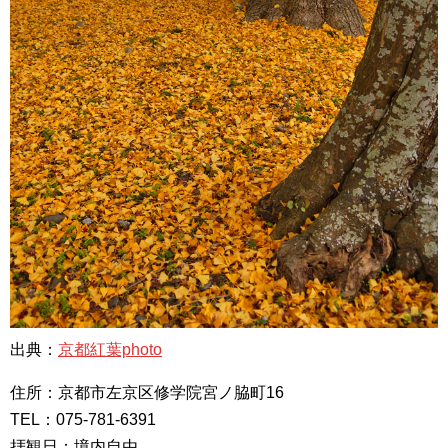
出典：
京都紅葉photo
住所：京都市左京区修学院宮ノ脇町16
TEL：075-781-6391
拝観日：境内自由