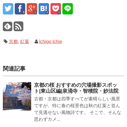
0
0
0
京都
,
紅葉
Ichigo Ichie
関連記事
京都の桜 おすすめの穴場撮影スポッ
ト|東山区編|泉涌寺・智積院・妙法院
古都・京都は四季すべてが素晴らしい風景
ですが、特に春の桜景色は秋の紅葉と並ん
で見逃せない風物詩です。 そこで、そんな
思わずカメ...