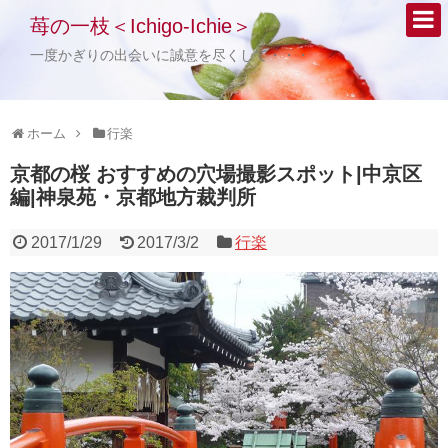
苺の一枝＜Ichigo-Ichie＞
一度かぎりの出会いに誠意を尽くして・・・
ホーム
行楽
京都の桜 おすすめの穴場撮影スポット|中京区
編|神泉苑・京都地方裁判所
2017/1/29
2017/3/2
行楽