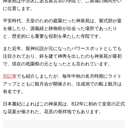
神泉苑は中京区にある真言宗の寺院で、二条城の南向かい
に位置します。
平安時代、天皇のための庭園だった神泉苑は、紫式部が宴
を催したり、源義経と静御前が出会った場所であったり
と、歴史的にも重要な役割を果たした寺院です。
また近年、龍神伝説が元になったパワースポットとしても
注目されており、鉾を建て神輿を出したのも神泉苑が最初
で、現在の祇園祭の元となったとも言われています。
別記事
でも紹介しましたが、毎年中秋の名月時期にライト
アップとともに観月会が開催され、法成池での船上観月は
有名です。
日本書紀によればこの神泉苑は、812年に初めて皇室の正式
な花宴が催された、花見の発祥地でもあります。