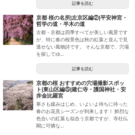
記事を読む
京都 桜の名所|左京区編②|平安神宮・
哲学の道・半木の道
古都・京都は四季すべてが美しい風景です
が、特に春の桜景色は秋の紅葉と並んで見
逃せない風物詩です。 そんな京都で、穴場
を探してゆ...
記事を読む
京都の桜 おすすめの穴場撮影スポッ
ト|東山区編⑤|建仁寺・護国神社・安
井金比羅宮
寒さも緩みはじめ、いよいよ待ちに待った
春のお花見シーズンが到来します！ 鮮烈な
色合いの紅葉も似合う京都ですが、寺社仏
閣に可憐な...