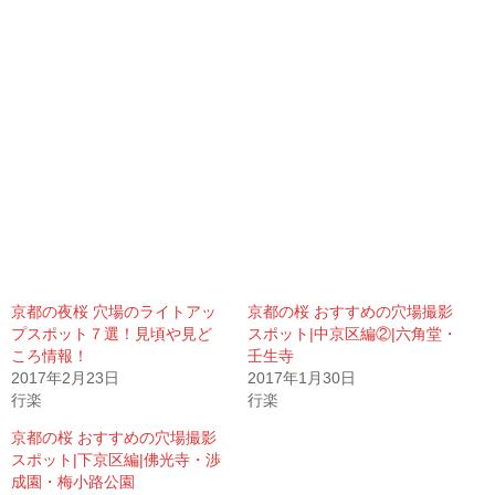
京都の夜桜 穴場のライトアッ
京都の桜 おすすめの穴場撮影
プスポット７選！見頃や見ど
スポット|中京区編②|六角堂・
ころ情報！
壬生寺
2017年2月23日
2017年1月30日
行楽
行楽
京都の桜 おすすめの穴場撮影
スポット|下京区編|佛光寺・渉
成園・梅小路公園