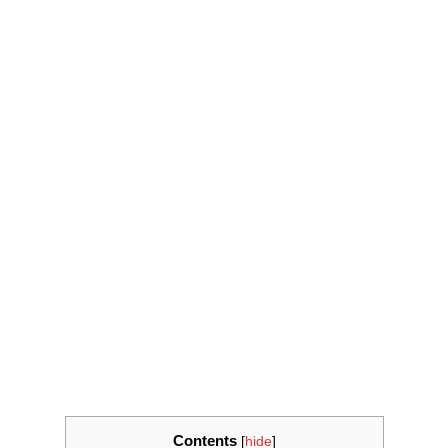
Contents
[
hide
]