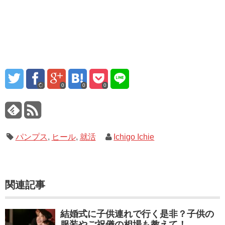
0
0
0
パンプス
,
ヒール
,
就活
Ichigo Ichie
関連記事
結婚式に子供連れで行く是非？子供の
服装やご祝儀の相場も教えて！