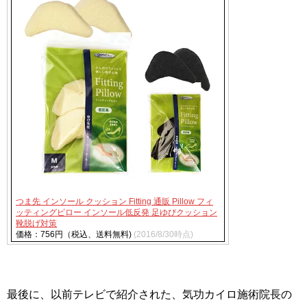
つま先 インソール クッション Fitting 通販 Pillow フィ
ッティングピロー インソール低反発 足ゆびクッション
靴脱げ対策
価格：756円（税込、送料無料)
(2016/8/30時点)
最後に、以前テレビで紹介された、気功カイロ施術院長の