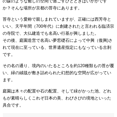
の森のような癒しの空間で過ごすひとときはいかがです
か？そんな場所が京都の苔寺にあります。
苔寺という愛称で親しまれていますが、正確には西芳寺と
いい、天平年間（700年代）に創建されたと言われる臨済宗
の寺院で、大仏建造でも名高い行基が興しました。
その後、庭園造営で名高い夢窓礎石によって中興（復興)さ
れて現在に至っている、世界遺産指定にもなっている古刹
です。
その名の通り、境内のいたるところを約120種類もの苔が覆
い、緑の絨毯が敷き詰められた幻想的な空間が広がってい
ます。
庭園は木々の配置や石の配置、そして緑がかった池、どれ
もが素晴らしくこれぞ日本の美、わびさびの境地といった
具合です。