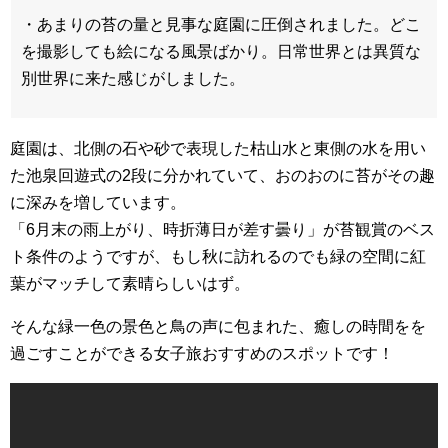
・あまりの苔の量と見事な庭園に圧倒されました。どこ
を撮影しても絵になる風景ばかり。日常世界とは異質な
別世界に来た感じがしました。
庭園は、北側の石や砂で表現した枯山水と東側の水を用い
た池泉回遊式の2段に分かれていて、おのおのに苔がその趣
に深みを増しています。
「6月末の雨上がり、時折薄日が差す曇り」が苔観賞のベス
ト条件のようですが、もし秋に訪れるのでも緑の空間に紅
葉がマッチして素晴らしいはず。
そんな緑一色の景色と鳥の声に包まれた、癒しの時間をを
過ごすことができる女子旅おすすめのスポットです！