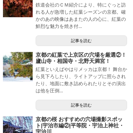
鉄道会社のＣＭ紹介により、特にぐっと訪
れる人が急増した紅葉シーズンの京都。確
かのあの映像はあまたの人の心に、紅葉の
鮮烈な魅力を焼き付...
記事を読む
京都の紅葉で上京区の穴場を厳選②！
廬山寺・相国寺・北野天満宮！
紅葉といえばやはりメッカは京都！ 舞台か
ら見下ろしたり、ライトアップに照らされ
たり、地面に敷き詰められたりとその演出
は他を圧倒...
記事を読む
京都の桜 おすすめの穴場撮影スポッ
ト|宇治市編②|平等院・宇治上神社・
宇治川