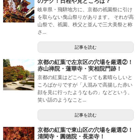
のテク！日程や見どころは？
岐阜県・飛騨地方に、京都の祇園祭に引け
を取らない曳山祭りがあります。 それが高
山祭で、祇園、秩父と並んで三大美祭と称
さ...
記事を読む
京都の紅葉で左京区の穴場を厳選②！
赤山禅院・蓮華寺・実相院門跡！
京都の紅葉はどこへ言っても素晴らしいと
ころばかりですが「人混みで高揚した赤い
顔を見に行ったようなもの」などという、
笑い話のようなこと...
記事を読む
京都の紅葉で東山区の穴場を厳選②！
清閑寺・圓徳院・長楽寺！