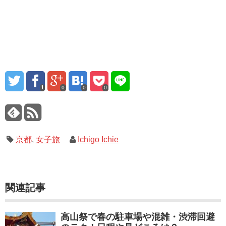
0
0
0
京都
,
女子旅
Ichigo Ichie
関連記事
高山祭で春の駐車場や混雑・渋滞回避