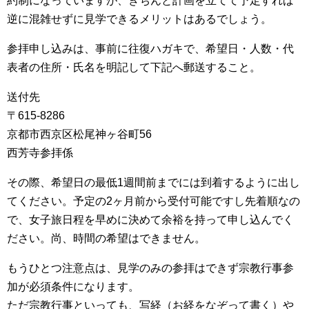
約制になっていますが、きちんと計画を立てて予定すれば
逆に混雑せずに見学できるメリットはあるでしょう。
参拝申し込みは、事前に往復ハガキで、希望日・人数・代
表者の住所・氏名を明記して下記へ郵送すること。
送付先
〒615-8286
京都市西京区松尾神ヶ谷町56
西芳寺参拝係
その際、希望日の最低1週間前までには到着するように出し
てください。予定の2ヶ月前から受付可能ですし先着順なの
で、女子旅日程を早めに決めて余裕を持って申し込んでく
ださい。尚、時間の希望はできません。
もうひとつ注意点は、見学のみの参拝はできず宗教行事参
加が必須条件になります。
ただ宗教行事といっても、写経（お経をなぞって書く）や