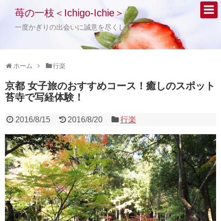
苺の一枝＜Ichigo-Ichie＞
一度かぎりの出会いに誠意を尽くして・・・
ホーム
行楽
京都 女子旅のおすすめコース！癒しのスポット
苔寺で写経体験！
2016/8/15
2016/8/20
行楽