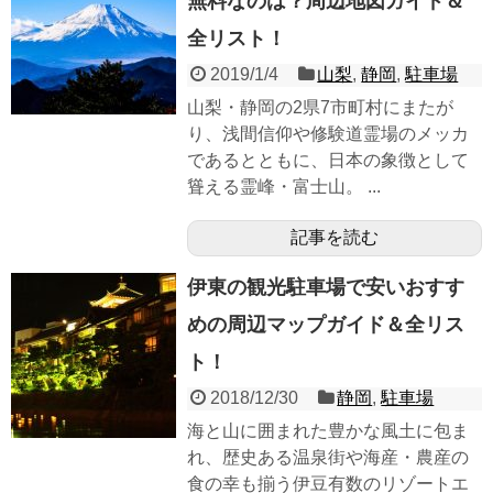
無料なのは？周辺地図ガイド＆
全リスト！
2019/1/4
山梨
,
静岡
,
駐車場
山梨・静岡の2県7市町村にまたが
り、浅間信仰や修験道霊場のメッカ
であるとともに、日本の象徴として
聳える霊峰・富士山。 ...
記事を読む
伊東の観光駐車場で安いおすす
めの周辺マップガイド＆全リス
ト！
2018/12/30
静岡
,
駐車場
海と山に囲まれた豊かな風土に包ま
れ、歴史ある温泉街や海産・農産の
食の幸も揃う伊豆有数のリゾートエ