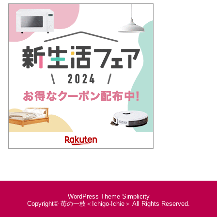
WordPress Theme
Simplicity
Copyright©
苺の一枝＜Ichigo-Ichie＞
All Rights Reserved.