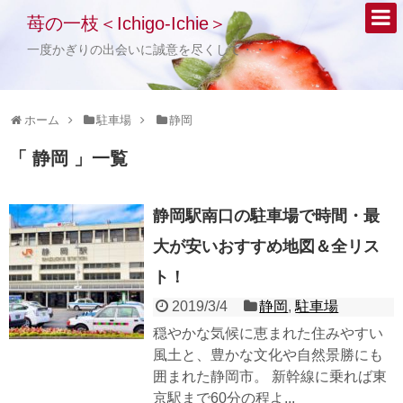
苺の一枝＜Ichigo-Ichie＞
一度かぎりの出会いに誠意を尽くして・・・
ホーム
駐車場
静岡
「 静岡 」一覧
静岡駅南口の駐車場で時間・最
大が安いおすすめ地図＆全リス
ト！
2019/3/4
静岡
,
駐車場
穏やかな気候に恵まれた住みやすい
風土と、豊かな文化や自然景勝にも
囲まれた静岡市。 新幹線に乗れば東
京駅まで60分の程よ...