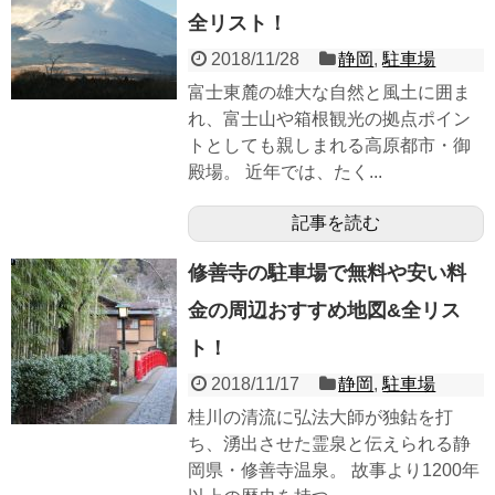
全リスト！
2018/11/28
静岡
,
駐車場
富士東麓の雄大な自然と風土に囲ま
れ、富士山や箱根観光の拠点ポイン
トとしても親しまれる高原都市・御
殿場。 近年では、たく...
記事を読む
修善寺の駐車場で無料や安い料
金の周辺おすすめ地図&全リス
ト！
2018/11/17
静岡
,
駐車場
桂川の清流に弘法大師が独鈷を打
ち、湧出させた霊泉と伝えられる静
岡県・修善寺温泉。 故事より1200年