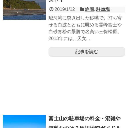
スト！
2019/1/12
静岡
,
駐車場
駿河湾に突き出した砂嘴で、打ち寄
せる白波とともに眺める霊峰富士や
白砂青松の景勝で名高い三保松原。
2013年には、天女...
記事を読む
富士山の駐車場の料金・混雑や