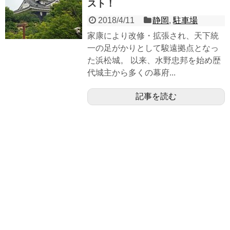
スト！
2018/4/11
静岡
,
駐車場
家康により改修・拡張され、天下統
一の足がかりとして駿遠拠点となっ
た浜松城。 以来、水野忠邦を始め歴
代城主から多くの幕府...
記事を読む