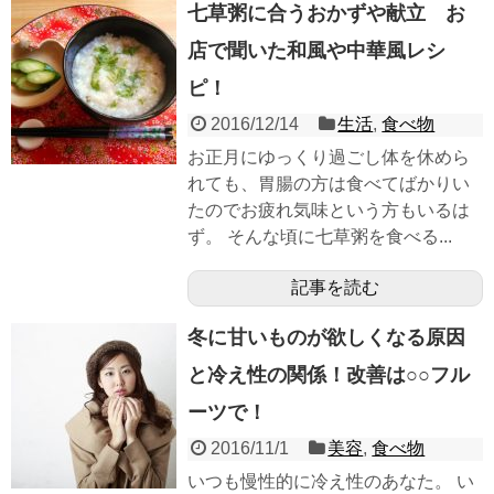
七草粥に合うおかずや献立 お
店で聞いた和風や中華風レシ
ピ！
2016/12/14
生活
,
食べ物
お正月にゆっくり過ごし体を休めら
れても、胃腸の方は食べてばかりい
たのでお疲れ気味という方もいるは
ず。 そんな頃に七草粥を食べる...
記事を読む
冬に甘いものが欲しくなる原因
と冷え性の関係！改善は○○フル
ーツで！
2016/11/1
美容
,
食べ物
いつも慢性的に冷え性のあなた。 い