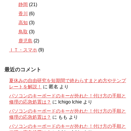
静岡
(21)
香川
(6)
高知
(3)
鳥取
(3)
鹿児島
(2)
ＩＴ・スマホ
(9)
最近のコメント
夏休みの自由研究を短期間で終わらすまとめ方やテンプ
レートを解説！
に
匿名
より
パソコンのキーボードのキーが外れた！付け方の手順と
修理の応急処置は？
に
Ichigo Ichie
より
パソコンのキーボードのキーが外れた！付け方の手順と
修理の応急処置は？
に
もも
より
パソコンのキーボードのキーが外れた！付け方の手順と