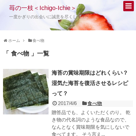
苺の一枝＜Ichigo-Ichie＞
一度かぎりの出会いに誠意を尽くして・・・
ホーム
食べ物
「 食べ物 」一覧
海苔の賞味期限はどれくらい？
湿気た海苔を復活させるレシピ
って？
2017/4/6
食べ物
贈答品でも、よくいただくのり。 乾
き物の代名詞のような食品なので、
なんとなく賞味期限を気にしないで
食べてます。 そう言え...